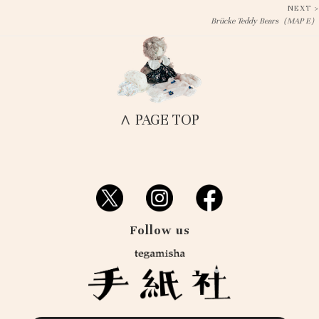
NEXT >
Post
Brücke Teddy Bears（MAP E）
navigation
∧ PAGE TOP
Follow us