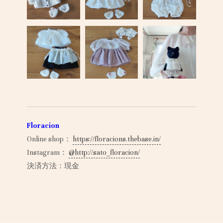
Floracion
Online shop：
https://floracions.thebase.in/
Instagram：
@http://sato_floracion/
決済方法：現金