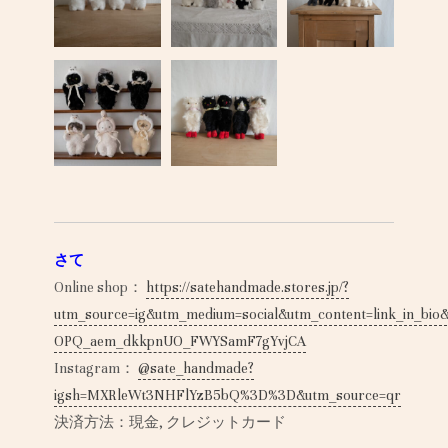
さて
Online shop：
https://satehandmade.stores.jp/?
utm_source=ig&utm_medium=social&utm_content=link_
OPQ_aem_dkkpnUO_FWYSamF7gYvjCA
Instagram：
@sate_handmade?
igsh=MXRleWt3NHFlYzB5bQ%3D%3D&utm_source=qr
決済方法：現金, クレジットカード