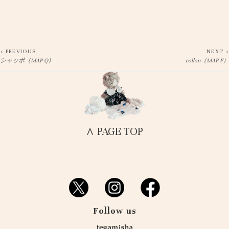
< PREVIOUS
NEXT >
Post
シャッポ（MAP Q）
collon（MAP F）
navigation
∧ PAGE TOP
Follow us