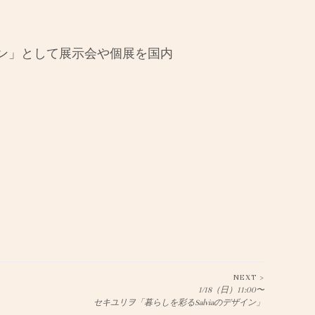
ャン」として展示会や個展を国内
NEXT >
1/18（日）11:00〜
セキユリヲ「暮らしを彩るSalviaのデザイン」