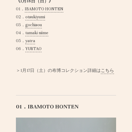
《1月18日（日）》
01．
IBAMOTO HONTEN
02．
otsukiyumi
03．
gochisou
04．
tamaki niime
05．
yatra
06．
YURTAO
＞1月17日（土）の布博コレクション詳細は
こちら
01．IBAMOTO HONTEN