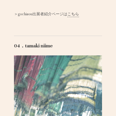
＞gochisou出展者紹介ページは
こちら
04．tamaki niime