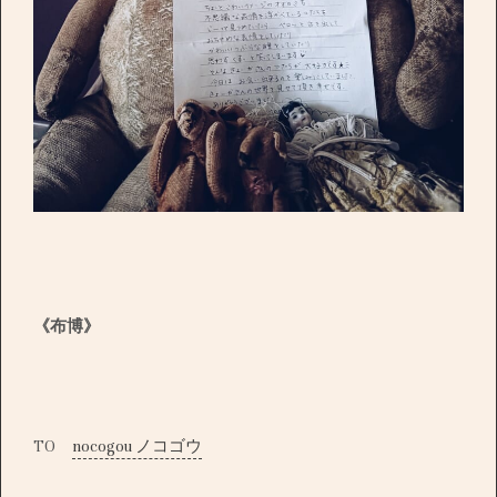
《布博》
TO
nocogou ノコゴウ