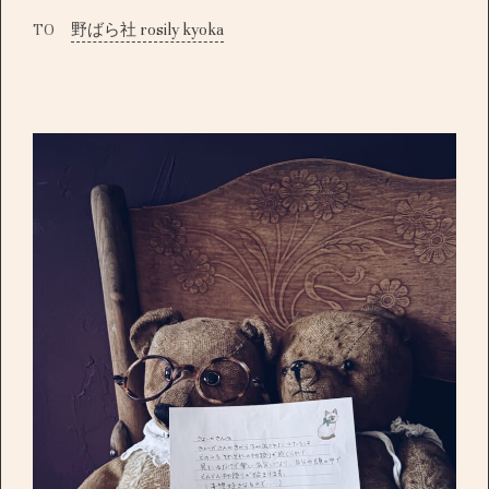
TO
野ばら社 rosily kyoka