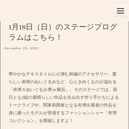
Skip
to
content
1月18日（日）のステージプログ
ラムはこちら！
December 29, 2025
華やかなテキスタイルに心弾む刺繍のアクセサリー、愛
らしい表情のぬいぐるみなど、心ときめくものが溢れる
「布博 & ぬいぐるみ博 in 横浜」。そのステージでは、両
日とも3組の素晴らしい作品を生み出す作り手たちによる
トークライブや、関東初開催となる布博出展者の作品を
身に纏ったモデルが登場するファッションショー「布博
コレクション」を開催しますよ！