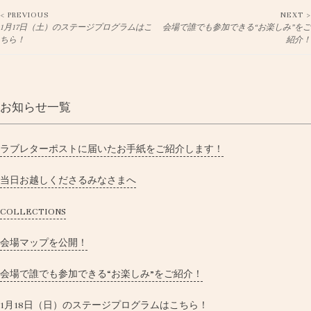
< PREVIOUS
NEXT >
Post
1月17日（土）のステージプログラムはこ
会場で誰でも参加できる“お楽しみ”をご
ちら！
紹介！
navigation
お知らせ一覧
ラブレターポストに届いたお手紙をご紹介します！
当日お越しくださるみなさまへ
COLLECTIONS
会場マップを公開！
会場で誰でも参加できる“お楽しみ”をご紹介！
1月18日（日）のステージプログラムはこちら！