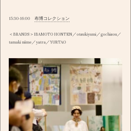
15:30-16:00
布博コレクション
＜BRANDS＞IBAMOTO HONTEN／otsukiyumi／gochisou／
tamaki niime／yatra／YURTAO